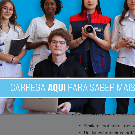
CEF Cozinheiro/a
O QUE É UM TÉCNICO DE RES
COZINHA/PASTELARIA?
Realiza diferentes tarefas nas á
O QUE É FAZ UM TÉCNICO DE
Confecciona refeições;
Executa todo o serviço d
Elabora bufetes, banquetes
Implementa normas de au
Gere e controla custos de
ementas;
Duração/Regime
2 Anos / Diurno
EM QUE ÁREAS PODE TRABALH
RESTAURANTE/BAR E COZINHA
Similares hoteleiros (resta
Unidades hoteleiras (hotéi