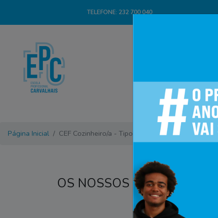
TELEFONE: 232 700 040
Página Inicial
CEF Cozinheiro/a - Tipo 2
OS NOSSOS
CURSOS