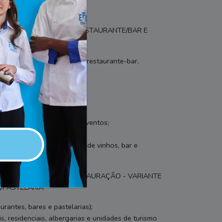
 - Tipo 2
TAURAÇÃO - VARIANTE RESTAURANTE/BAR E
reas de cozinha-pastelaria, restaurante-bar.
 RESTAURAÇÃO?
e mesa;
, cocktails, entre outros eventos;
to-controlo e HACCP;
 produção, elaborar cartas de vinhos, bar e
AR UM TÉCNICO DE RESTAURAÇÃO - VARIANTE
/PASTELARIA
urantes, bares e pastelarias);
s, residenciais, albergarias e unidades de turismo